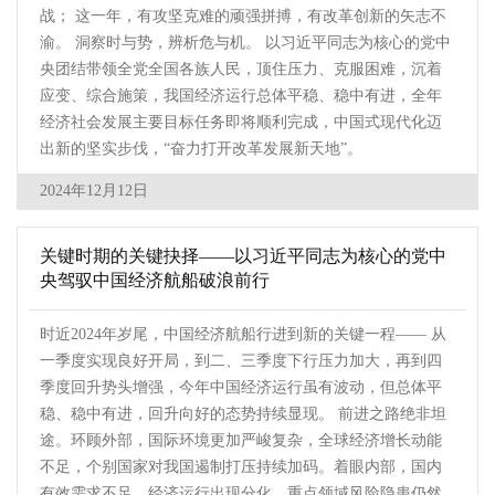
战； 这一年，有攻坚克难的顽强拼搏，有改革创新的矢志不
渝。 洞察时与势，辨析危与机。 以习近平同志为核心的党中
央团结带领全党全国各族人民，顶住压力、克服困难，沉着
应变、综合施策，我国经济运行总体平稳、稳中有进，全年
经济社会发展主要目标任务即将顺利完成，中国式现代化迈
出新的坚实步伐，“奋力打开改革发展新天地”。
2024年12月12日
关键时期的关键抉择——以习近平同志为核心的党中
央驾驭中国经济航船破浪前行
时近2024年岁尾，中国经济航船行进到新的关键一程—— 从
一季度实现良好开局，到二、三季度下行压力加大，再到四
季度回升势头增强，今年中国经济运行虽有波动，但总体平
稳、稳中有进，回升向好的态势持续显现。 前进之路绝非坦
途。环顾外部，国际环境更加严峻复杂，全球经济增长动能
不足，个别国家对我国遏制打压持续加码。着眼内部，国内
有效需求不足，经济运行出现分化，重点领域风险隐患仍然